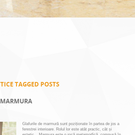
TICE TAGGED POSTS
E MARMURA
Glafurile de marmură sunt poziționate în partea de jos a
ferestrei interioare. Rolul lor este atât practic, cât și
estetic. Marmura este o rocă metamorfică, compusă în