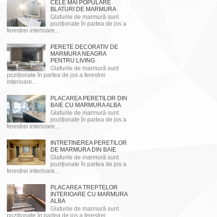
CELE MAI POPULARE
BLATURI DE MARMURA
Glafurile de marmură sunt
poziționate în partea de jos a
ferestrei interioare...
PERETE DECORATIV DE
MARMURA NEAGRA
PENTRU LIVING
Glafurile de marmură sunt
poziționate în partea de jos a ferestrei
interioare...
PLACAREA PERETILOR DIN
BAIE CU MARMURA ALBA
Glafurile de marmură sunt
poziționate în partea de jos a
ferestrei interioare...
INTRETINEREA PERETILOR
DE MARMURA DIN BAIE
Glafurile de marmură sunt
poziționate în partea de jos a
ferestrei interioare...
PLACAREA TREPTELOR
INTERIOARE CU MARMURA
ALBA
Glafurile de marmură sunt
poziționate în partea de jos a ferestrei