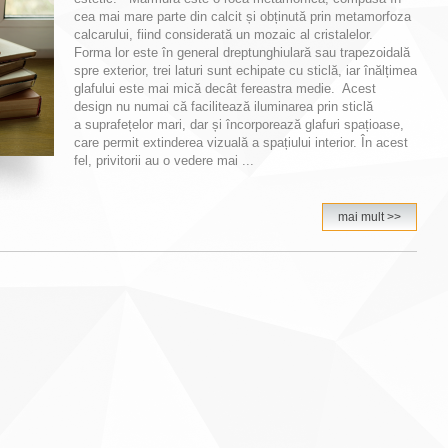
cea mai mare parte din calcit și obținută prin metamorfoza
calcarului, fiind considerată un mozaic al cristalelor.
Forma lor este în general dreptunghiulară sau trapezoidală
spre exterior, trei laturi sunt echipate cu sticlă, iar înălțimea
glafului este mai mică decât fereastra medie. Acest
design nu numai că facilitează iluminarea prin sticlă
a suprafețelor mari, dar și încorporează glafuri spațioase,
care permit extinderea vizuală a spațiului interior. În acest
fel, privitorii au o vedere mai ...
mai mult >>