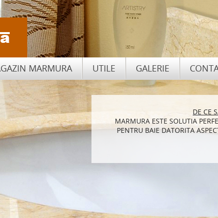
GAZIN MARMURA
UTILE
GALERIE
CONTA
CUM SA ALEGI PIATRA NATU
DE CE 
MARMURA ESTE SOLUTIA PERFE
BLATURILE DE BUCATARIE DI
PENTRU BAIE DATORITA ASPECT
DE ASEM