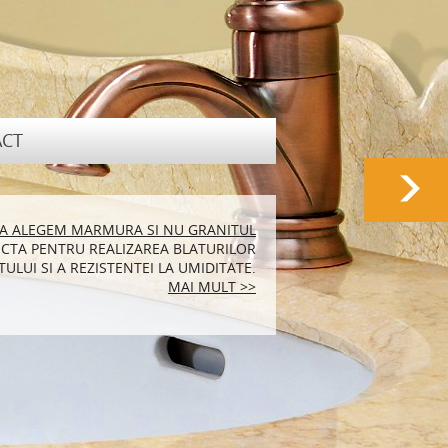
CT
RALA POTRIVITA PENTRU LOCUINTA TA
SA ALEGEM MARMURA SI NU GRANITUL
CTA PENTRU REALIZAREA BLATURILOR
N MARMURA SUNT FOARTE ELEGANTE SI
ULUI SI A REZISTENTEI LA UMIDITATE.
ENEA FOARTE PRACTICE.
MAI MULT >>
MAI MULT >>