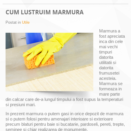
CUM LUSTRUIM MARMURA
Postat in
Utile
Marmura a
fost apreciata
inca din cele
mai vechi
timpuri
datorita
utilitatii si
datorita
frumusetei
acesteia.
Marmura se
formeaza in
mare parte
din calcar care de-a lungul timpului a fost supus la temperaturi
si presiuni mari.
In prezent marmura o putem gasi in orice depozit de marmura
si o putem folosi pentru amenajari interioare si exterioare
precum blaturi pentru baie si bucatarie, pardoseli, pereti, trepte,
seminee si chiar realizarea de monumente.