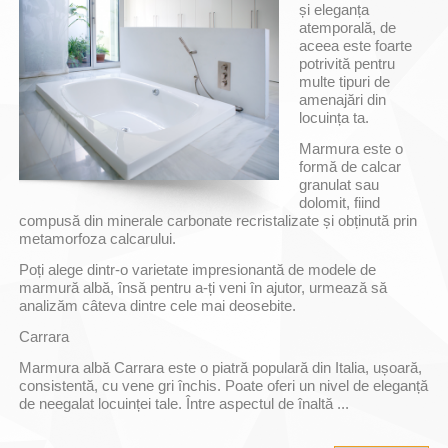
și eleganța
atemporală, de
aceea este foarte
potrivită pentru
multe tipuri de
amenajări din
locuința ta.
Marmura este o
formă de calcar
granulat sau
dolomit, fiind
compusă din minerale carbonate recristalizate și obținută prin
metamorfoza calcarului.
Poți alege dintr-o varietate impresionantă de modele de
marmură albă, însă pentru a-ți veni în ajutor, urmează să
analizăm câteva dintre cele mai deosebite.
Carrara
Marmura albă Carrara este o piatră populară din Italia, ușoară,
consistentă, cu vene gri închis. Poate oferi un nivel de eleganță
de neegalat locuinței tale. Între aspectul de înaltă ...