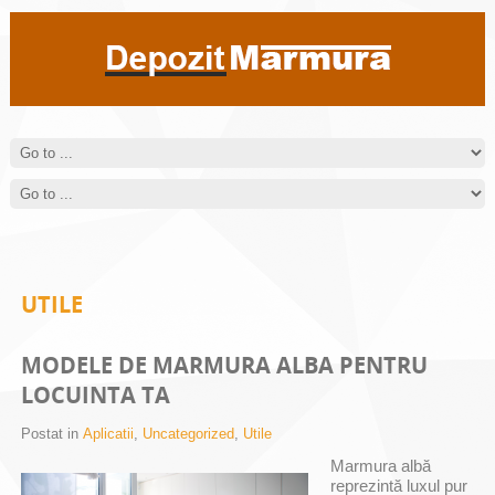
Cum sa alegi piatra naturala potrivita pentru locuinta ta
Blaturile de bucatarie din marmura sunt foarte elegante si de asemenea
foarte practice.
mai mult >>
UTILE
MODELE DE MARMURA ALBA PENTRU
LOCUINTA TA
Postat in
Aplicatii
,
Uncategorized
,
Utile
Marmura albă
reprezintă luxul pur