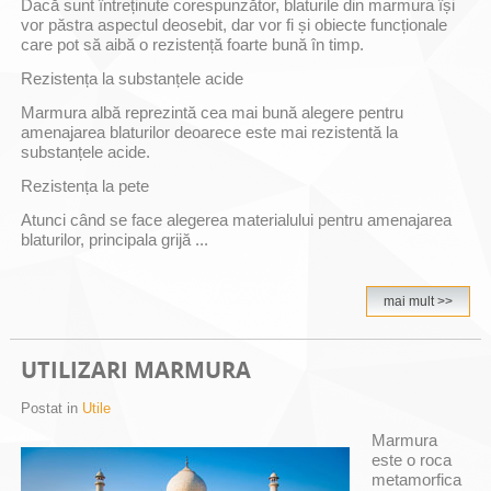
Dacă sunt întreținute corespunzător, blaturile din marmura își
vor păstra aspectul deosebit, dar vor fi și obiecte funcționale
care pot să aibă o rezistență foarte bună în timp.
Rezistența la substanțele acide
Marmura albă reprezintă cea mai bună alegere pentru
amenajarea blaturilor deoarece este mai rezistentă la
substanțele acide.
Rezistența la pete
Atunci când se face alegerea materialului pentru amenajarea
blaturilor, principala grijă ...
mai mult >>
UTILIZARI MARMURA
Postat in
Utile
Marmura
este o roca
metamorfica