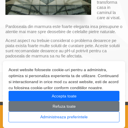
transforma
casa in
caminul la
care ai visat.
Pardoseala din marmura este foarte eleganta insa presupune o
atentie mai mare spre deosebire de celelalte pietre naturale.
Acest aspect nu trebuie considerat o problema deoarece pe
piata exista foarte multe solutii de curatare pete. Aceste solutii
sunt recomandate deoarece au pH-ul potrivit pentru ca
padoseala de marmura sa nu fie afectata.
Pardoselile de marmura necesita o grija sporita cand vine
Acest website foloseste cookie-uri pentru a administra,
vorba de pete sau zgarieturi. Pentru a preveni ...
optimiza si personaliza experienta ta de utilizare. Continuand
si interactionand in orice mod cu acest website, esti de acord
mai mult >>
cu folosirea cookie-urilor conform conditiilor noastre.
Accepta toate
Refuza toate
Copyright © 2026
Depozit Marmura
- Marmura, granit si onix
Administreaza preferintele
Partener
Algabeth