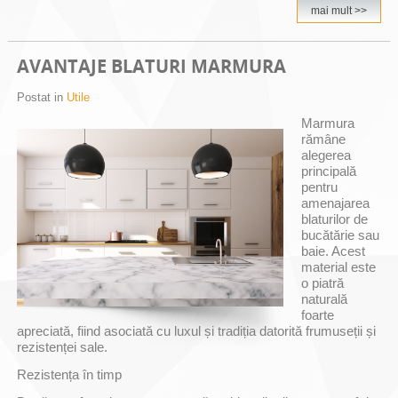
mai mult >>
AVANTAJE BLATURI MARMURA
Postat in
Utile
Marmura
rămâne
alegerea
principală
pentru
amenajarea
blaturilor de
bucătărie sau
baie. Acest
material este
o piatră
naturală
foarte
apreciată, fiind asociată cu luxul și tradiția datorită frumuseții și
rezistenței sale.
Rezistența în timp