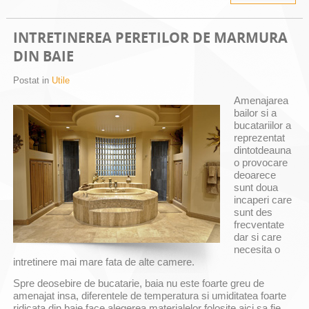
INTRETINEREA PERETILOR DE MARMURA
DIN BAIE
Postat in
Utile
Amenajarea
bailor si a
bucatariilor a
reprezentat
dintotdeauna
o provocare
deoarece
sunt doua
incaperi care
sunt des
frecventate
dar si care
necesita o
intretinere mai mare fata de alte camere.
Spre deosebire de bucatarie, baia nu este foarte greu de
amenajat insa, diferentele de temperatura si umiditatea foarte
ridicata din baie face alegerea materialelor folosite aici sa fie