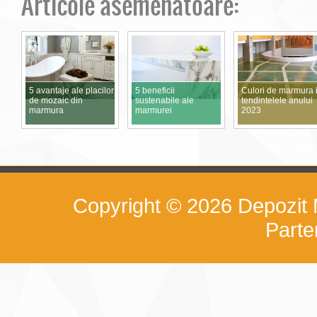
Articole asemenatoare:
5 avantaje ale placilor
5 beneficii
Culori de marmura 
de mozaic din
sustenabile ale
tendintelele anului
marmura
marmurei
2023
Copyright © 2026
Depozit
Part