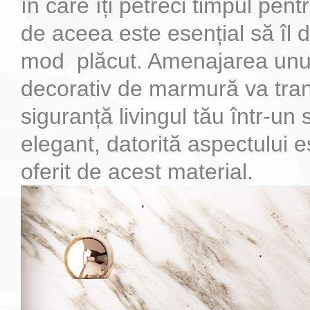
în care îți petreci timpul pent
de aceea este esențial să îl d
De ce sa alegem marmura si nu granitul
Cum sa alegi piatra naturala potrivita pentru locuinta ta
Marmura este solutia perfecta pentru realizarea blaturilor pentru baie dator
Blaturile de bucatarie din marmura sunt foarte elegante si de asemenea f
mod plăcut. Amenajarea unu
decorativ de marmură va tra
siguranță livingul tău într-un 
elegant, datorită aspectului e
oferit de acest material.