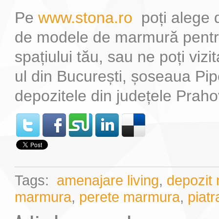
Pe
www.stona.ro
poți alege 
de modele de marmură pent
spațiului tău, sau ne poți viz
ul din București, șoseaua Pipe
depozitele din județele Praho
Tags:
amenajare living
,
depozit
marmura
,
perete marmura
,
piatr