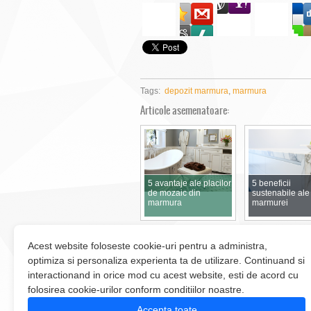
Tags:
depozit marmura
,
marmura
Articole asemenatoare:
5 avantaje ale placilor
5 beneficii
de mozaic din
sustenabile ale
marmura
marmurei
Acest website foloseste cookie-uri pentru a administra,
optimiza si personaliza experienta ta de utilizare. Continuand si
interactionand in orice mod cu acest website, esti de acord cu
folosirea cookie-urilor conform conditiilor noastre.
Accepta toate