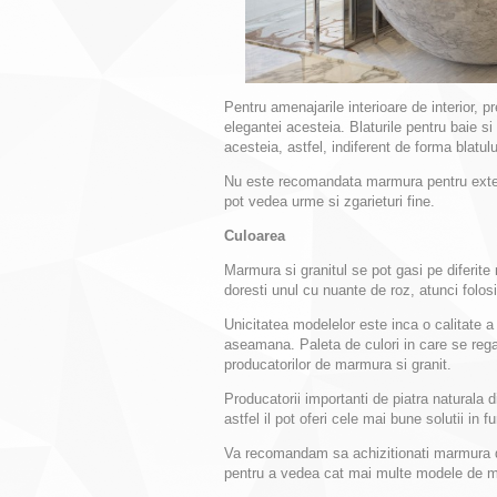
Pentru amenajarile interioare de interior, 
elegantei acesteia. Blaturile pentru baie si
acesteia, astfel, indiferent de forma blatu
Nu este recomandata marmura pentru exteri
pot vedea urme si zgarieturi fine.
Culoarea
Marmura si granitul se pot gasi pe diferite 
doresti unul cu nuante de roz, atunci folosi
Unicitatea modelelor este inca o calitate 
aseamana. Paleta de culori in care se rega
producatorilor de marmura si granit.
Producatorii importanti de piatra naturala 
astfel il pot oferi cele mai bune solutii in f
Va recomandam sa achizitionati marmura de
pentru a vedea cat mai multe modele de ma