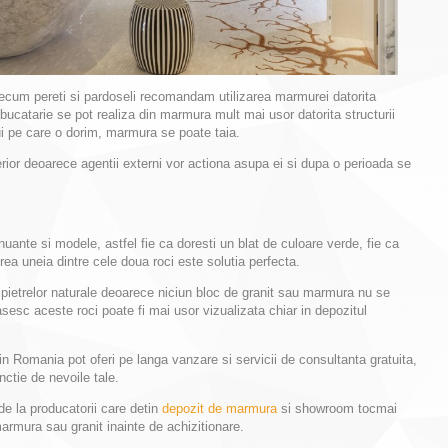
precum pereti si pardoseli recomandam utilizarea marmurei datorita
 bucatarie se pot realiza din marmura mult mai usor datorita structurii
lui pe care o dorim, marmura se poate taia.
or deoarece agentii externi vor actiona asupa ei si dupa o perioada se
nuante si modele, astfel fie ca doresti un blat de culoare verde, fie ca
rea uneia dintre cele doua roci este solutia perfecta.
a pietrelor naturale deoarece niciun bloc de granit sau marmura nu se
sesc aceste roci poate fi mai usor vizualizata chiar in depozitul
din Romania pot oferi pe langa vanzare si servicii de consultanta gratuita,
unctie de nevoile tale.
 la producatorii care detin
depozit de marmura
si showroom tocmai
rmura sau granit inainte de achizitionare.