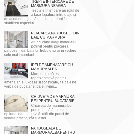
TREPTE INTERIOARE DE
MARMURA NEAGRA
Treptele interioare au rolul de
a face legătura între etaje și
de asemenea joacă un rol important în
stabilirea aspectul...
PLACAREA PARDOSELII DIN
BAIE CU MARMURA
Atunci când alegi materialul
potrivit pentru placarea
pardoselii din baia ta, trebuie să ai în vedere
cele mai important...
IDEI DE AMENAJARE CU
MAMURA ALBA
Marmura albă este
reprezentativă pentru
amenajările luxoase și sofisticate, fie că este
vorba de bucătărie, baie, living...
CHIUVETA DE MARMURA
BEJ PENTRU BUCATARIE
Chiuveta de marmură bej
pentru bucătărie este o
opțiune foarte potrivită, atât din punct de
vedere practic, cât și estet...
PARDOSEALA DE
MARMURA ALBA PENTRU