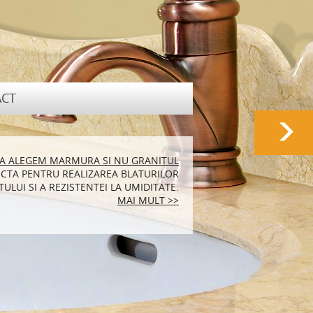
CT
RALA POTRIVITA PENTRU LOCUINTA TA
SA ALEGEM MARMURA SI NU GRANITUL
CTA PENTRU REALIZAREA BLATURILOR
N MARMURA SUNT FOARTE ELEGANTE SI
ULUI SI A REZISTENTEI LA UMIDITATE.
ENEA FOARTE PRACTICE.
MAI MULT >>
MAI MULT >>