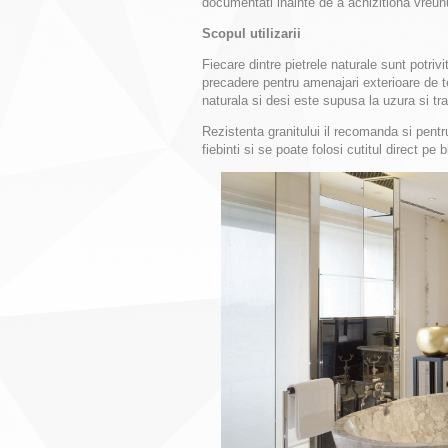
documentati inainte de a achizitiona vreun
Scopul utilizarii
Fiecare dintre pietrele naturale sunt potriv
precadere pentru amenajari exterioare de te
naturala si desi este supusa la uzura si tra
Rezistenta granitului il recomanda si pentr
fiebinti si se poate folosi cutitul direct pe 