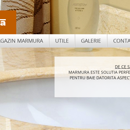
GAZIN MARMURA
UTILE
GALERIE
CONTA
CUM SA ALEGI PIATRA NATU
DE CE 
MARMURA ESTE SOLUTIA PERFE
BLATURILE DE BUCATARIE DI
PENTRU BAIE DATORITA ASPECT
DE ASEM