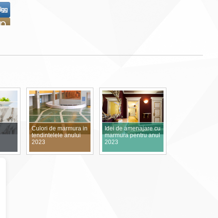
Culori de marmura in
Idei de amenajare cu
tendintelele anului
marmura pentru anul
2023
2023