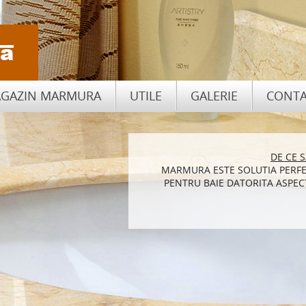
GAZIN MARMURA
UTILE
GALERIE
CONTA
CUM SA ALEGI PIATRA NATU
DE CE 
MARMURA ESTE SOLUTIA PERFE
BLATURILE DE BUCATARIE DI
PENTRU BAIE DATORITA ASPECT
DE ASEM