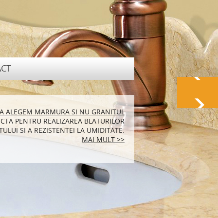
CT
RALA POTRIVITA PENTRU LOCUINTA TA
SA ALEGEM MARMURA SI NU GRANITUL
CTA PENTRU REALIZAREA BLATURILOR
N MARMURA SUNT FOARTE ELEGANTE SI
ULUI SI A REZISTENTEI LA UMIDITATE.
ENEA FOARTE PRACTICE.
MAI MULT >>
MAI MULT >>