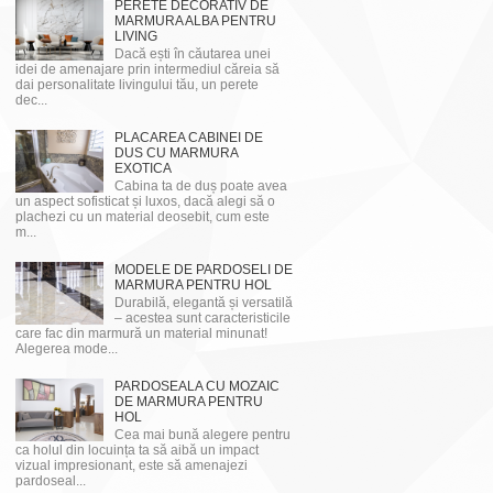
PERETE DECORATIV DE
MARMURA ALBA PENTRU
LIVING
Dacă ești în căutarea unei
idei de amenajare prin intermediul căreia să
dai personalitate livingului tău, un perete
dec...
PLACAREA CABINEI DE
DUS CU MARMURA
EXOTICA
Cabina ta de duș poate avea
un aspect sofisticat și luxos, dacă alegi să o
plachezi cu un material deosebit, cum este
m...
MODELE DE PARDOSELI DE
MARMURA PENTRU HOL
Durabilă, elegantă și versatilă
– acestea sunt caracteristicile
care fac din marmură un material minunat!
Alegerea mode...
PARDOSEALA CU MOZAIC
DE MARMURA PENTRU
HOL
Cea mai bună alegere pentru
ca holul din locuința ta să aibă un impact
vizual impresionant, este să amenajezi
pardoseal...