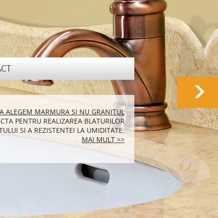
CT
RALA POTRIVITA PENTRU LOCUINTA TA
SA ALEGEM MARMURA SI NU GRANITUL
CTA PENTRU REALIZAREA BLATURILOR
N MARMURA SUNT FOARTE ELEGANTE SI
ULUI SI A REZISTENTEI LA UMIDITATE.
ENEA FOARTE PRACTICE.
MAI MULT >>
MAI MULT >>