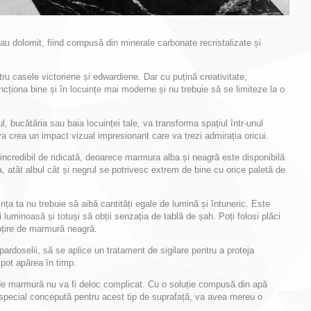
u dolomit, fiind compusă din minerale carbonate recristalizate și
ru casele victoriene și edwardiene. Dar cu puțină creativitate,
ționa bine și în locuințe mai moderne și nu trebuie să se limiteze la o
ul, bucătăria sau baia locuinței tale, va transforma spațiul într-unul
 va crea un impact vizual impresionant care va trezi admirația oricui.
e incredibil de ridicată, deoarece marmura alba și neagră este disponibilă
 atât albul cât și negrul se potrivesc extrem de bine cu orice paletă de
a ta nu trebuie să aibă cantități egale de lumină și întuneric. Este
 luminoasă și totuși să obții senzația de tablă de șah. Poți folosi plăci
bțire de marmură neagră.
ardoselii, să se aplice un tratament de sigilare pentru a proteja
 pot apărea în timp.
 de marmură nu va fi deloc complicat. Cu o soluție compusă din apă
 special concepută pentru acest tip de suprafață, va avea mereu o