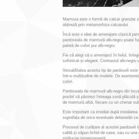
Marmura este o formă de calcar granulat sa
obținută prin metamorfoza calcarului
Încă este o idee de amenajare clasică pent
pardoseala de marmură alb-negru poate func
paletă de culori pur alb-negru.
Fie că alegi să o amenajezi în holul, living
sofisticat și elegant. Contrastul alb-negru
Versatilitatea acestui tip de pardoseli est
într-o multitudine de modele. De asemenea,
culori.
Pardoseala de marmură alb-negru din locuinț
posibil să păstrezi întreaga zonă plăcută și
de marmură albă, fiecare cu un chenar su
Este important ca imediat după instalarea p
suprafața de orice eventuale deteriorări ce
Procesul de curățare al acestei pardoseli
caldă și săpun lichid de case, sau cu una
strălucire impresionantă.