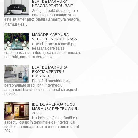
BLAT DE MARMURA
NEAGRA PENTRU BAIE
Soluția ideală de a obține o
baie cu personalitate și stil,
este să amenajezi blatul cu marmura neagră.
Marmura es...
MASA DE MARMURA
VERDE PENTRU TERASA
Dacă îți dorești o masă pe
terasa ta care să se
contopească cu natura și să emane frumusețe
naturală, marmura verde este...
BLAT DE MARMURA
EXOTICA PENTRU
BUCATARIE
Poți oferi bucătăriei tale
personalitate și stil, prin intermediul
amenajării blatului cu un material cu aspect
estetic ...
IDEI DE AMENAJARE CU
MARMURA PENTRU ANUL
2023
Nu trebuie să mai rămâi cu
aspectul clasic în tendințele de interior! Cu
ideile de amenajare cu marmură pentru anul
202...