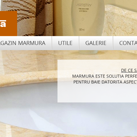
GAZIN MARMURA
UTILE
GALERIE
CONTA
CUM SA ALEGI PIATRA NATU
DE CE 
MARMURA ESTE SOLUTIA PERFE
BLATURILE DE BUCATARIE DI
PENTRU BAIE DATORITA ASPECT
DE ASEM