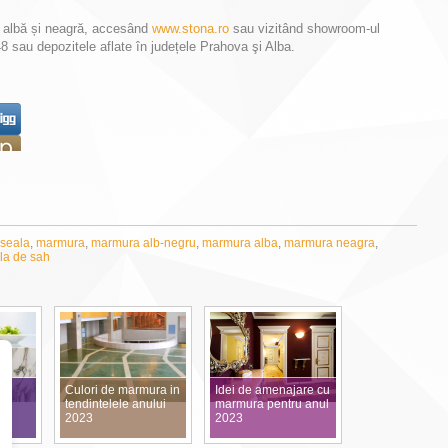
 albă și neagră, accesând
www.stona.ro
sau vizitând showroom-ul
8 sau depozitele aflate în județele Prahova şi Alba.
seala
,
marmura
,
marmura alb-negru
,
marmura alba
,
marmura neagra
,
la de sah
Culori de marmura in
Idei de amenajare cu
tendintelele anului
marmura pentru anul
2023
2023