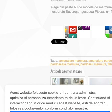
Alege din peste 60 de modele de marmură
nostru din Bucureşti, şoseaua Pipera, nr. 4
Tags:
amenajare marmura
,
amenajare pardo
pardoseala marmura
,
pardoseli marmura
,
tab
Articole asemenatoare:
Acest website foloseste cookie-uri pentru a administra,
optimiza si personaliza experienta ta de utilizare. Continuand si
5 avantaje ale placilor
5 beneficii
de mozaic din
sustenabile ale
interactionand in orice mod cu acest website, esti de acord cu
marmura
marmurei
folosirea cookie-urilor conform conditiilor noastre.