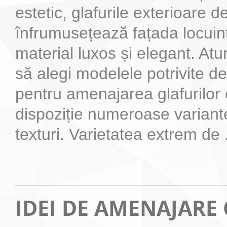
estetic, glafurile exterioare
înfrumusețează fațada locuințe
material luxos și elegant. Atu
să alegi modelele potrivite 
pentru amenajarea glafurilor e
dispoziție numeroase variant
texturi. Varietatea extrem de .
IDEI DE AMENAJARE