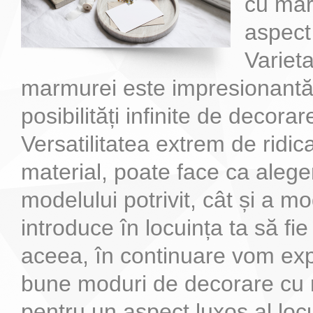
cu mar
aspec
Variet
marmurei este impresionantă 
posibilități infinite de decorar
Versatilitatea extrem de ridic
material, poate face ca alege
modelului potrivit, cât și a mod
introduce în locuința ta să fie 
aceea, în continuare vom exp
bune moduri de decorare cu
pentru un aspect luxos al locu