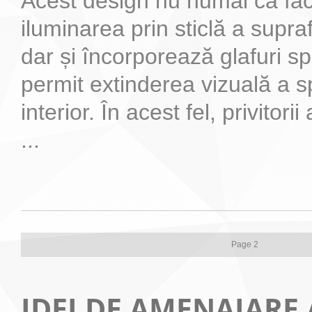
Acest design nu numai că fac
iluminarea prin sticlă a supra
dar și încorporează glafuri s
permit extinderea vizuală a sp
interior. În acest fel, privitor
...
Page 2
IDEI DE AMENAJARE 