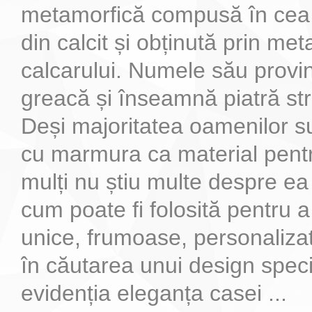
metamorfică compusă în cea
din calcit și obținută prin me
calcarului. Numele său provi
greacă și înseamnă piatră st
Deși majoritatea oamenilor sun
cu marmura ca material pentr
mulți nu știu multe despre ea
cum poate fi folosită pentru a
unice, frumoase, personaliza
în căutarea unui design speci
evidenția eleganța casei ...