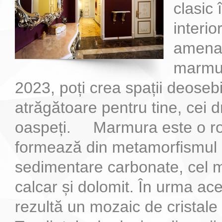
clasic 
interio
amenaj
marmur
2023, poți crea spații deosebi
atrăgătoare pentru tine, cei d
oaspeți. Marmura este o ro
formează din metamorfismul r
sedimentare carbonate, cel m
calcar și dolomit. În urma ac
rezultă un mozaic de crista