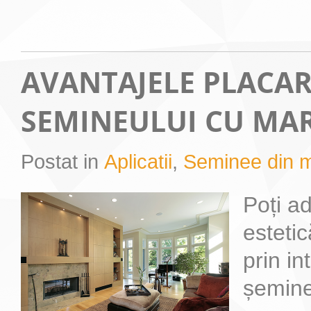
AVANTAJELE PLACAR
SEMINEULUI CU M
Postat in
Aplicatii
,
Seminee din 
Poți a
estetic
prin in
șemine