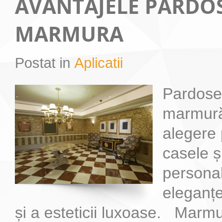
AVANTAJELE PARDOS
MARMURA
Postat in
Aplicatii
Pardosea
marmură
alegere 
casele și
personal
eleganțe
și a esteticii luxoase. Marm