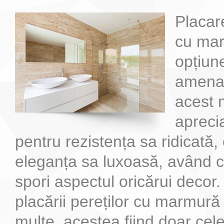
Placar
cu mar
opțiun
amenaj
acest 
aprecia
pentru rezistența sa ridicată, 
eleganța sa luxoasă, având c
spori aspectul oricărui decor.
placării pereților cu marmură
multe, acestea fiind doar cel