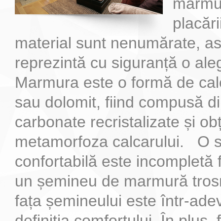
marmur
placări
material sunt nenumărate, as
reprezintă cu siguranță o al
Marmura este o formă de cal
sau dolomit, fiind compusă d
carbonate recristalizate și ob
metamorfoza calcarului. O s
confortabilă este incompletă f
un șemineu de marmură trosni
fața șemineului este într-ade
definiția comfortului. În plus