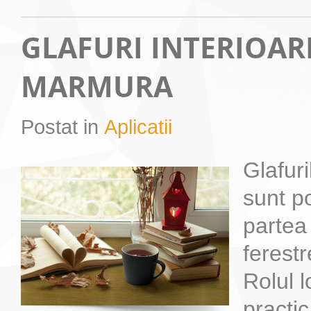
GLAFURI INTERIOAR
MARMURA
Postat in
Aplicatii
Glafur
sunt po
partea
ferestr
Rolul l
practic