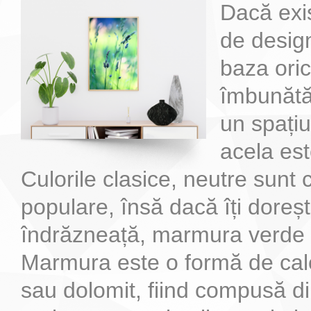
Dacă exi
de design
baza ori
îmbunătă
un spațiu
acela es
Culorile clasice, neutre sunt 
populare, însă dacă îți doreșt
îndrăzneață, marmura verde 
Marmura este o formă de cal
sau dolomit, fiind compusă d