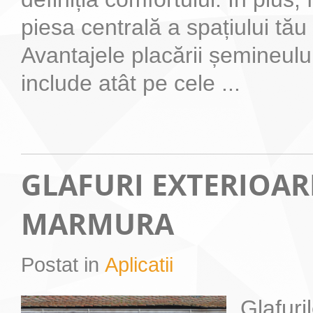
piesa centrală a spațiului tău 
Avantajele placării șemineul
include atât pe cele ...
GLAFURI EXTERIOAR
MARMURA
Postat in
Aplicatii
Glafuri