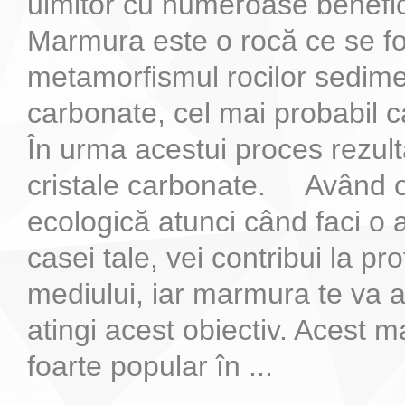
uimitor cu numeroase benefic
Marmura este o rocă ce se f
metamorfismul rocilor sedim
carbonate, cel mai probabil ca
În urma acestui proces rezul
cristale carbonate. Având 
ecologică atunci când faci o
casei tale, vei contribui la pr
mediului, iar marmura te va aj
atingi acest obiectiv. Acest m
foarte popular în ...