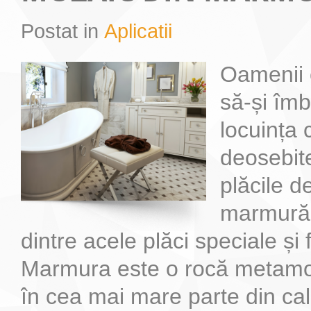
Postat in
Aplicatii
Cum sa alegi piatra naturala potrivita pentru locuinta ta
Blaturile de bucatarie din marmura sunt foarte elegante si de asemenea f
Oamenii 
să-și îm
locuința 
deosebite
plăcile d
marmură 
dintre acele plăci speciale ș
Marmura este o rocă metamo
în cea mai mare parte din calc