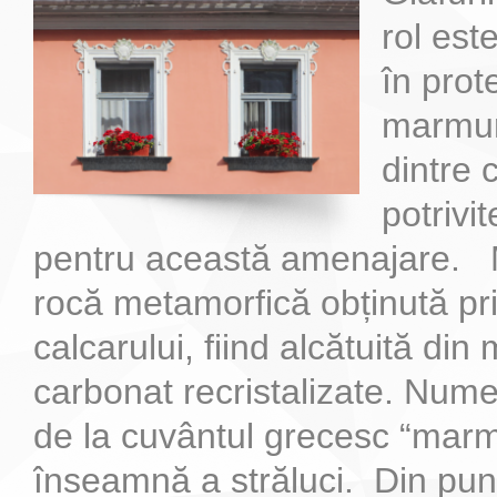
rol este
în prot
marmur
dintre 
potrivi
pentru această amenajare. 
rocă metamorfică obținută p
calcarului, fiind alcătuită din
carbonat recristalizate. Num
de la cuvântul grecesc “marma
înseamnă a străluci. Din pun