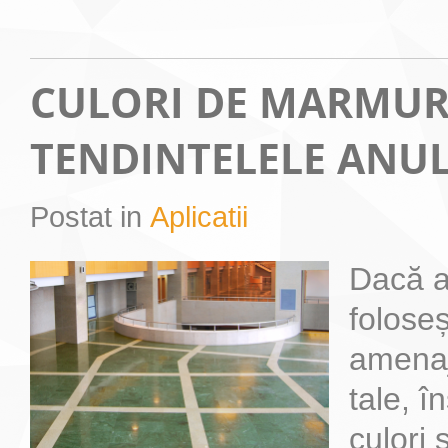
CULORI DE MARMUR
TENDINTELELE ANUL
Postat in
Aplicatii
Dacă a
folose
amenaj
tale, î
culori 