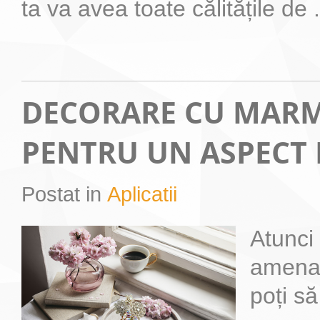
ta va avea toate călitățile de .
DECORARE CU MAR
PENTRU UN ASPECT
Postat in
Aplicatii
Atunci 
amenaj
poți să