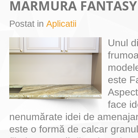
MARMURA FANTAS
Postat in
Aplicatii
Unul d
frumoa
model
este F
Aspect
face i
nenumărate idei de amenaj
este o formă de calcar granul