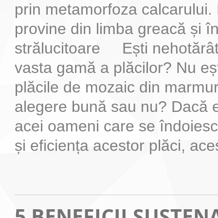
prin metamorfoza calcarului
provine din limba greacă și 
strălucitoare Ești nehotărât 
vasta gamă a plăcilor? Nu eșt
plăcile de mozaic din marmur
alegere bună sau nu? Dacă eș
acei oameni care se îndoies
și eficiența acestor plăci, aces
5 BENEFICII SUSTEN