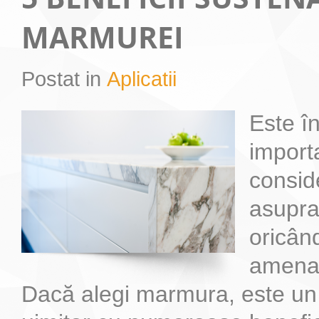
MARMUREI
Postat in
Aplicatii
Este î
importa
consid
asupra
oricând
amenaj
Dacă alegi marmura, este un