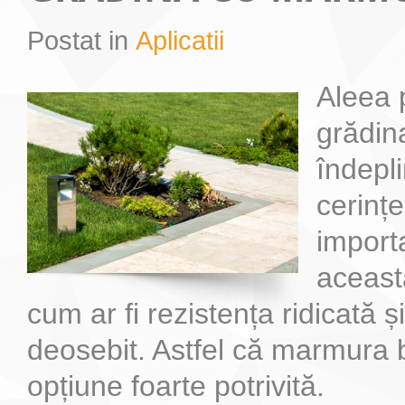
Postat in
Aplicatii
Cum sa alegi piatra naturala potrivita pentru locuinta ta
Blaturile de bucatarie din marmura sunt foarte elegante si de asemenea f
Aleea 
grădin
îndepl
cerințe
import
aceast
cum ar fi rezistența ridicată ș
deosebit. Astfel că marmura b
opțiune foarte potrivită.