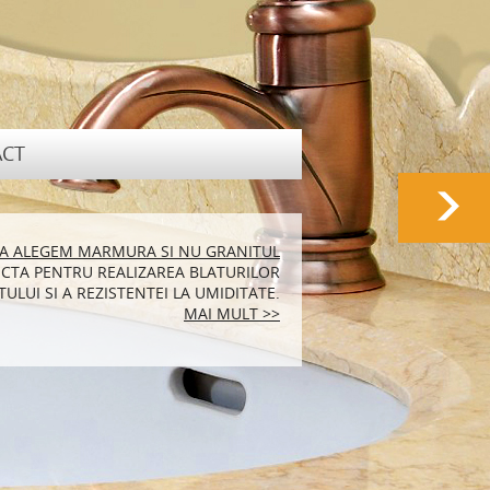
CT
RALA POTRIVITA PENTRU LOCUINTA TA
SA ALEGEM MARMURA SI NU GRANITUL
CTA PENTRU REALIZAREA BLATURILOR
N MARMURA SUNT FOARTE ELEGANTE SI
ULUI SI A REZISTENTEI LA UMIDITATE.
ENEA FOARTE PRACTICE.
MAI MULT >>
MAI MULT >>