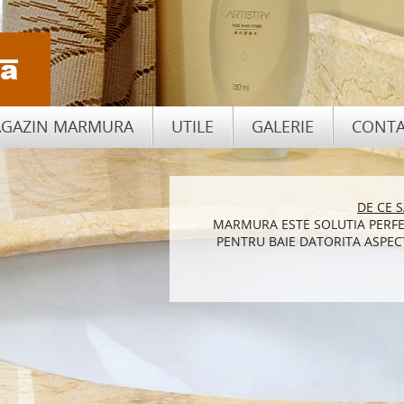
GAZIN MARMURA
UTILE
GALERIE
CONTA
CUM SA ALEGI PIATRA NATU
DE CE 
MARMURA ESTE SOLUTIA PERFE
BLATURILE DE BUCATARIE DI
PENTRU BAIE DATORITA ASPECT
DE ASEM