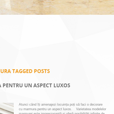
URA TAGGED POSTS
 PENTRU UN ASPECT LUXOS
Atunci când îți amenajezi locuința poți să faci o decorare
cu marmura pentru un aspect luxos. Varietatea modelelor
marmurei este impresionantă și oferă posibilități infinite de