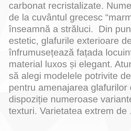
carbonat recristalizate. Num
de la cuvântul grecesc “marma
înseamnă a străluci. Din pun
estetic, glafurile exterioare
înfrumusețează fațada locuințe
material luxos și elegant. Atu
să alegi modelele potrivite 
pentru amenajarea glafurilor e
dispoziție numeroase variant
texturi. Varietatea extrem de .