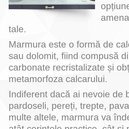
opțiun
amenaj
tale.
Marmura este o formă de cal
sau dolomit, fiind compusă d
carbonate recristalizate și ob
metamorfoza calcarului.
Indiferent dacă ai nevoie de b
pardoseli, pereți, trepte, pava
multe altele, marmura va înd
atât cerințele practice, cât și