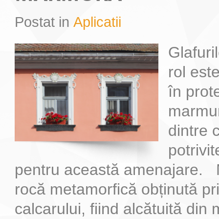
Postat in
Aplicatii
Cum sa alegi piatra naturala potrivita pentru locuinta ta
Blaturile de bucatarie din marmura sunt foarte elegante si de asemenea f
Glafuri
rol este
în prot
marmur
dintre 
potrivi
pentru această amenajare. 
rocă metamorfică obținută p
calcarului, fiind alcătuită din