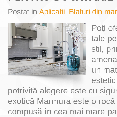
Postat in
Aplicatii
,
Blaturi din m
De ce sa alegem marmura si nu granitul
Cum sa alegi piatra naturala potrivita pentru locuinta ta
Marmura este solutia perfecta pentru realizarea blaturilor pentru baie dator
Blaturile de bucatarie din marmura sunt foarte elegante si de asemenea f
Poți of
tale pe
stil, p
amenajă
un mat
esteti
potrivită alegere este cu si
exotică Marmura este o rocă
compusă în cea mai mare part