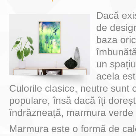
Dacă exi
De ce sa alegem marmura si nu granitul
Cum sa alegi piatra naturala potrivita pentru locuinta ta
Marmura este solutia perfecta pentru realizarea blaturilor pentru baie dator
Blaturile de bucatarie din marmura sunt foarte elegante si de asemenea f
de design
baza ori
îmbunătă
un spațiu
acela es
Culorile clasice, neutre sunt 
populare, însă dacă îți doreșt
îndrăzneață, marmura verde 
Marmura este o formă de cal