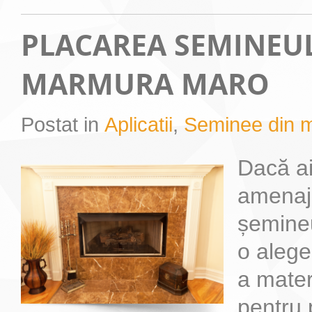
PLACAREA SEMINEU
MARMURA MARO
Postat in
Aplicatii
,
Seminee din 
Dacă ai
amenaj
șemineu
o alege
a materi
pentru 