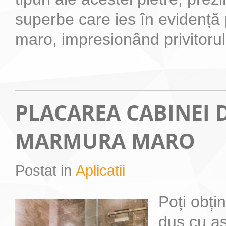
superbe care ies în evidență 
maro, impresionând privitorul 
PLACAREA CABINEI 
MARMURA MARO
Postat in
Aplicatii
Poți obți
duș cu a