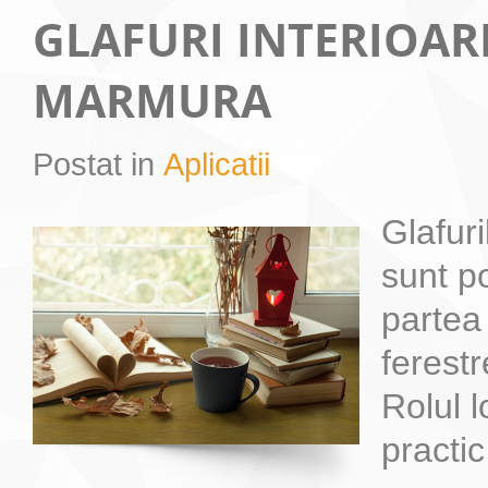
GLAFURI INTERIOAR
MARMURA
Postat in
Aplicatii
Glafur
sunt po
partea
ferestr
Rolul l
practic