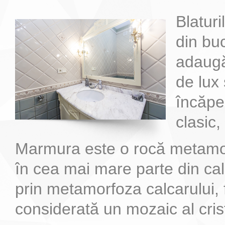
Blatur
din bu
adaugă
de lux 
încăpe
clasic,
Marmura este o rocă metamo
în cea mai mare parte din calc
prin metamorfoza calcarului, 
considerată un mozaic al crist