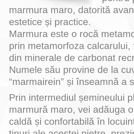
marmura maro, datorită avant
estetice și practice.
Marmura este o rocă metamor
prin metamorfoza calcarului, f
din minerale de carbonat recri
Numele său provine de la cu
“marmairein” și înseamnă a st
Prin intermediul șemineului p
marmură maro, vei adăuga o
caldă și confortabilă în locuinț
tipuri ale acestei pietre, prez