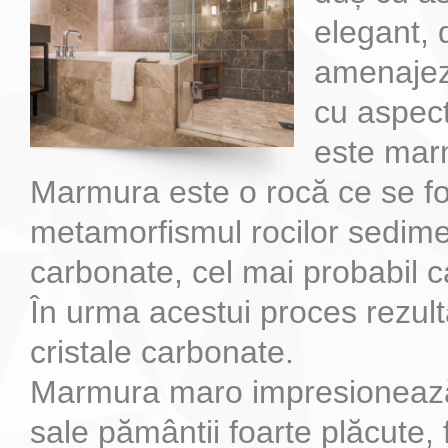
elegant, 
amenajez
cu aspec
este mar
Marmura este o rocă ce se f
metamorfismul rocilor sedim
carbonate, cel mai probabil ca
În urma acestui proces rezul
cristale carbonate.
Marmura maro impresionează
sale pământii foarte plăcute, 