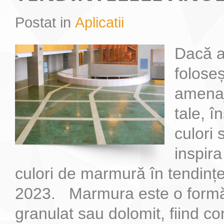
Postat in
Aplicatii
Cum sa alegi piatra naturala potrivita pentru locuinta ta
Blaturile de bucatarie din marmura sunt foarte elegante si de asemenea f
Dacă a
folose
amenaj
tale, î
culori 
inspira
culori de marmură în tendințe
2023. Marmura este o formă
granulat sau dolomit, fiind c